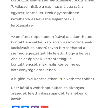
kórokozók súlyos szemfertőzéseket okozhatnak.
Válaszd inkább a napi használatra szánt
egyszeri lencséket. Ezek egyszerűbben
kezelhetők és kevésbé hajlamosak a
fertőzésekre.
Az említett tippek betartásával csökkentheted a
kontaktlencsékkel kapcsolatos szövődmények
kockázatát és hosszú távon biztosíthatod a
szemed egészségét. Ne feledd, hogy a helyes
viselés és ápolás kulcsfontosságú a
kontaktlencsék maximális kényelme és
hatékonysága érdekében.
A higiéniával kapcsolatban
itt
olvashatsz többet.
Nézz körül a webshopunkban és bizonyos
összegek felett válassz ajándék termékeink
közül!