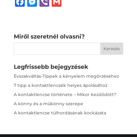
F
M
Vi
G
a
e
b
m
c
ss
e
ai
e
e
r
l
Miről szeretnél olvasni?
b
n
o
g
o
e
Legfrissebb bejegyzések
k
r
Évszakváltás-Tippek a kényelem megőrzéséhez
7 tipp a kontaktlencsék helyes ápolásához
A kontaktlencse története – Mikor kezdődött?
A könny és a műkönny szerepe
A kontaktlencse túlhordásának kockázata