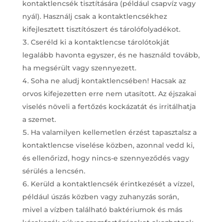
kontaktlencsék tisztítására (például csapvíz vagy
nyál). Használj csak a kontaktlencsékhez
kifejlesztett tisztítószert és tárolófolyadékot.
Cseréld ki a kontaktlencse tárolótokját
legalább havonta egyszer, és ne használd tovább,
ha megsérült vagy szennyezett.
Soha ne aludj kontaktlencsében! Hacsak az
orvos kifejezetten erre nem utasított. Az éjszakai
viselés növeli a fertőzés kockázatát és irritálhatja
a szemet.
Ha valamilyen kellemetlen érzést tapasztalsz a
kontaktlencse viselése közben, azonnal vedd ki,
és ellenőrizd, hogy nincs-e szennyeződés vagy
sérülés a lencsén.
Kerüld a kontaktlencsék érintkezését a vízzel,
például úszás közben vagy zuhanyzás során,
mivel a vízben található baktériumok és más