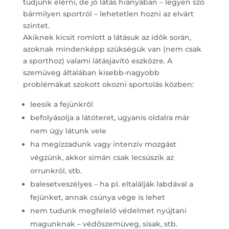
tudjunk elérni, de jó látás hiányában – legyen szó
bármilyen sportról – lehetetlen hozni az elvárt
szintet.
Akiknek kicsit romlott a látásuk az idők során,
azoknak mindenképp szükségük van (nem csak
a sporthoz) valami látásjavító eszközre. A
szemüveg általában kisebb-nagyobb
problémákat szokott okozni sportolás közben:
leesik a fejünkről
befolyásolja a látóteret, ugyanis oldalra már
nem úgy látunk vele
ha megizzadunk vagy intenzív mozgást
végzünk, akkor simán csak lecsúszik az
orrunkról, stb.
balesetveszélyes – ha pl. eltalálják labdával a
fejünket, annak csúnya vége is lehet
nem tudunk megfelelő védelmet nyújtani
magunknak – védőszemüveg, sisak, stb.