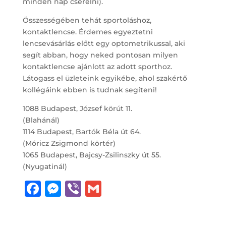
minden nap cserélni).
Összességében tehát sportoláshoz,
kontaktlencse. Érdemes egyeztetni
lencsevásárlás előtt egy optometrikussal, aki
segít abban, hogy neked pontosan milyen
kontaktlencse ajánlott az adott sporthoz.
Látogass el üzleteink egyikébe, ahol szakértő
kollégáink ebben is tudnak segíteni!
1088 Budapest, József körút 11.
(Blahánál)
1114 Budapest, Bartók Béla út 64.
(Móricz Zsigmond körtér)
1065 Budapest, Bajcsy-Zsilinszky út 55.
(Nyugatinál)
F
M
Vi
G
a
e
b
m
c
ss
e
ai