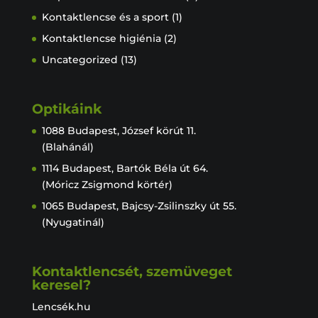
Kontaktlencse és a sport
(1)
Kontaktlencse higiénia
(2)
Uncategorized
(13)
Optikáink
1088 Budapest, József körút 11.
(Blahánál)
1114 Budapest, Bartók Béla út 64.
(Móricz Zsigmond körtér)
1065 Budapest, Bajcsy-Zsilinszky út 55.
(Nyugatinál)
Kontaktlencsét, szemüveget
keresel?
Lencsék.hu