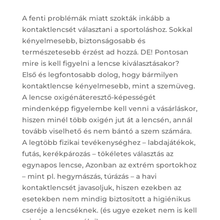
A fenti problémák miatt szokták inkább a
kontaktlencsét választani a sportoláshoz. Sokkal
kényelmesebb, biztonságosabb és
természetesebb érzést ad hozzá. DE! Pontosan
mire is kell figyelni a lencse kiválasztásakor?
Első és legfontosabb dolog, hogy bármilyen
kontaktlencse kényelmesebb, mint a szemüveg.
A lencse oxigénáteresztő-képességét
mindenképp figyelembe kell venni a vásárláskor,
hiszen minél több oxigén jut át a lencsén, annál
tovább viselhető és nem bántó a szem számára.
A legtöbb fizikai tevékenységhez – labdajátékok,
futás, kerékpározás – tökéletes választás az
egynapos lencse, Azonban az extrém sportokhoz
– mint pl. hegymászás, túrázás – a havi
kontaktlencsét javasoljuk, hiszen ezekben az
esetekben nem mindig biztosított a higiénikus
cseréje a lencséknek. (és ugye ezeket nem is kell