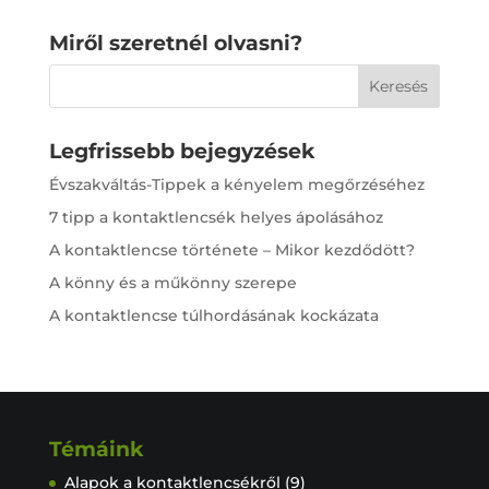
e
e
r
l
Miről szeretnél olvasni?
b
n
o
g
o
e
Legfrissebb bejegyzések
k
r
Évszakváltás-Tippek a kényelem megőrzéséhez
7 tipp a kontaktlencsék helyes ápolásához
A kontaktlencse története – Mikor kezdődött?
A könny és a műkönny szerepe
A kontaktlencse túlhordásának kockázata
Témáink
Alapok a kontaktlencsékről
(9)