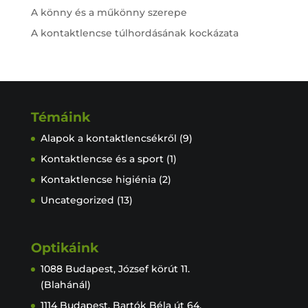
A könny és a műkönny szerepe
A kontaktlencse túlhordásának kockázata
Témáink
Alapok a kontaktlencsékről
(9)
Kontaktlencse és a sport
(1)
Kontaktlencse higiénia
(2)
Uncategorized
(13)
Optikáink
1088 Budapest, József körút 11.
(Blahánál)
1114 Budapest, Bartók Béla út 64.