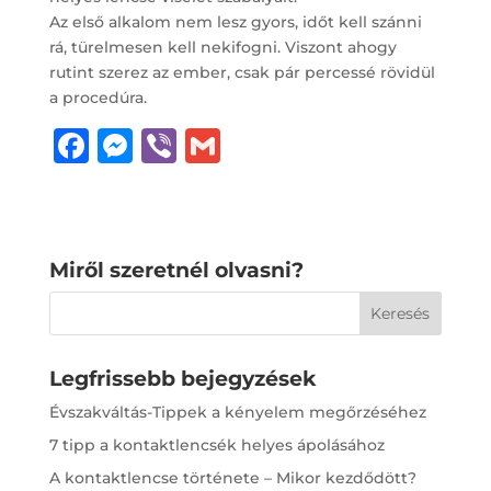
Az első alkalom nem lesz gyors, időt kell szánni
rá, türelmesen kell nekifogni. Viszont ahogy
rutint szerez az ember, csak pár percessé rövidül
a procedúra.
F
M
Vi
G
a
e
b
m
c
ss
e
ai
e
e
r
l
Miről szeretnél olvasni?
b
n
o
g
o
e
Legfrissebb bejegyzések
k
r
Évszakváltás-Tippek a kényelem megőrzéséhez
7 tipp a kontaktlencsék helyes ápolásához
A kontaktlencse története – Mikor kezdődött?