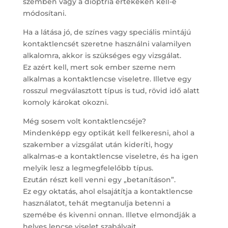
szemben vagy a dioptria értékeken kell-e
módosítani.
Ha a látása jó, de színes vagy speciális mintájú
kontaktlencsét szeretne használni valamilyen
alkalomra, akkor is szükséges egy vizsgálat.
Ez azért kell, mert sok ember szeme nem
alkalmas a kontaktlencse viseletre. Illetve egy
rosszul megválasztott típus is tud, rövid idő alatt
komoly károkat okozni.
Még sosem volt kontaktlencséje?
Mindenképp egy optikát kell felkeresni, ahol a
szakember a vizsgálat után kideríti, hogy
alkalmas-e a kontaktlencse viseletre, és ha igen
melyik lesz a legmegfelelőbb típus.
Ezután részt kell venni egy „betanításon”.
Ez egy oktatás, ahol elsajátítja a kontaktlencse
használatot, tehát megtanulja betenni a
szemébe és kivenni onnan. Illetve elmondják a
helyes lencse viselet szabályait.