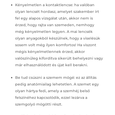
Kényelmetlen a kontaktlencse: ha valóban
olyan lencsét hordasz, amelyet szakember írt
fel egy alapos vizsgálat után, akkor nem is
érzed, hogy rajta van szemeden, nemhogy
még kényelmetlen legyen. A mai lencsék
olyan anyagokból készülnek, hogy a viselésük
sosem volt még ilyen komfortos! Ha viszont
mégis kényelmetlennek érzed, akkor
valószínűleg kifordítva sikerült behelyezni vagy
már elhasználódott és újat kell berakni.
Be tud csúszni a szemem mögé: ez az állítás
pedig anatómiailag lehetetlen. A szemet egy
olyan hártya fedi, amely a szemhéj belső
felszínéhez kapcsolódik, ezzel lezárva a
szemgolyó mögötti részt.