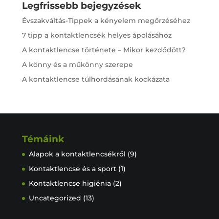
Legfrissebb bejegyzések
k
r
Évszakváltás-Tippek a kényelem megőrzéséhez
7 tipp a kontaktlencsék helyes ápolásához
A kontaktlencse története – Mikor kezdődött?
A könny és a műkönny szerepe
A kontaktlencse túlhordásának kockázata
Témáink
Alapok a kontaktlencsékről
(9)
Kontaktlencse és a sport
(1)
Kontaktlencse higiénia
(2)
Uncategorized
(13)