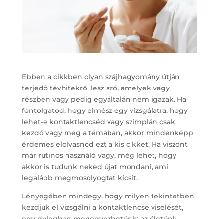
Ebben a cikkben olyan szájhagyomány útján
terjedő tévhitekről lesz szó, amelyek vagy
részben vagy pedig egyáltalán nem igazak. Ha
fontolgatod, hogy elmész egy vizsgálatra, hogy
lehet-e kontaktlencséd vagy szimplán csak
kezdő vagy még a témában, akkor mindenképp
érdemes elolvasnod ezt a kis cikket. Ha viszont
már rutinos használó vagy, még lehet, hogy
akkor is tudunk neked újat mondani, ami
legalább megmosolyogtat kicsit.
Lényegében mindegy, hogy milyen tekintetben
kezdjük el vizsgálni a kontaktlencse viselését,
egy dologban megegyezhetünk: az életünk