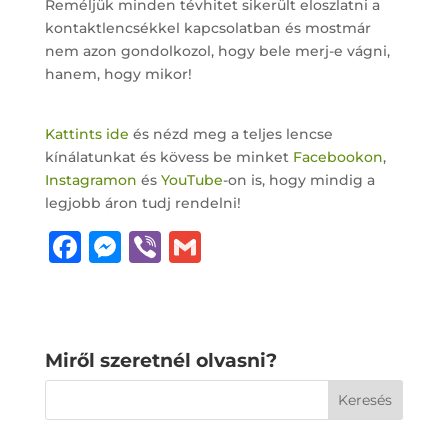
Reméljük minden tévhitet sikerült eloszlatni a
kontaktlencsékkel kapcsolatban és mostmár
nem azon gondolkozol, hogy bele merj-e vágni,
hanem, hogy mikor!
Kattints ide
és nézd meg a teljes lencse
kínálatunkat és kövess be minket
Facebookon
,
Instagramon
és
YouTube
-on is, hogy mindig a
legjobb áron tudj rendelni!
F
M
Vi
G
a
e
b
m
c
ss
e
ai
e
e
r
l
Miről szeretnél olvasni?
b
n
o
g
o
e