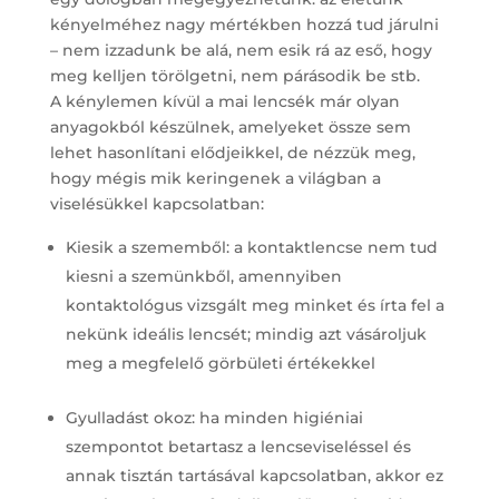
kényelméhez nagy mértékben hozzá tud járulni
– nem izzadunk be alá, nem esik rá az eső, hogy
meg kelljen törölgetni, nem párásodik be stb.
A kénylemen kívül a mai lencsék már olyan
anyagokból készülnek, amelyeket össze sem
lehet hasonlítani elődjeikkel, de nézzük meg,
hogy mégis mik keringenek a világban a
viselésükkel kapcsolatban:
Kiesik a szememből: a kontaktlencse nem tud
kiesni a szemünkből, amennyiben
kontaktológus vizsgált meg minket és írta fel a
nekünk ideális lencsét; mindig azt vásároljuk
meg a megfelelő görbületi értékekkel
Gyulladást okoz: ha minden higiéniai
szempontot betartasz a lencseviseléssel és
annak tisztán tartásával kapcsolatban, akkor ez