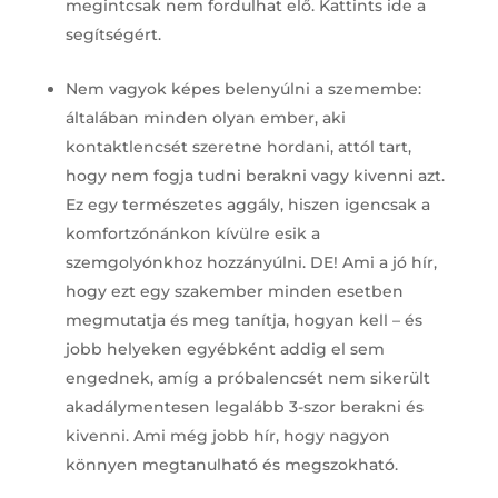
megintcsak nem fordulhat elő. Kattints ide a
segítségért.
Nem vagyok képes belenyúlni a szemembe:
általában minden olyan ember, aki
kontaktlencsét szeretne hordani, attól tart,
hogy nem fogja tudni berakni vagy kivenni azt.
Ez egy természetes aggály, hiszen igencsak a
komfortzónánkon kívülre esik a
szemgolyónkhoz hozzányúlni. DE! Ami a jó hír,
hogy ezt egy szakember minden esetben
megmutatja és meg tanítja, hogyan kell – és
jobb helyeken egyébként addig el sem
engednek, amíg a próbalencsét nem sikerült
akadálymentesen legalább 3-szor berakni és
kivenni. Ami még jobb hír, hogy nagyon
könnyen megtanulható és megszokható.