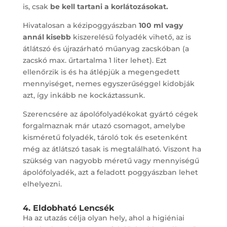
is, csak
be kell tartani a korlátozásokat.
Hivatalosan a kézipoggyászban
100 ml vagy
annál kisebb
kiszerelésű folyadék vihető, az is
átlátszó és újrazárható műanyag zacskóban (a
zacskó max. űrtartalma 1 liter lehet). Ezt
ellenőrzik is és ha átlépjük a megengedett
mennyiséget, nemes egyszerűséggel kidobják
azt, így inkább ne kockáztassunk.
Szerencsére az ápolófolyadékokat gyártó cégek
forgalmaznak már utazó csomagot, amelybe
kisméretű folyadék, tároló tok és esetenként
még az átlátszó tasak is megtalálható. Viszont ha
szükség van nagyobb méretű vagy mennyiségű
ápolófolyadék, azt a feladott poggyászban lehet
elhelyezni.
4. Eldobható Lencsék
Ha az utazás célja olyan hely, ahol a higiéniai