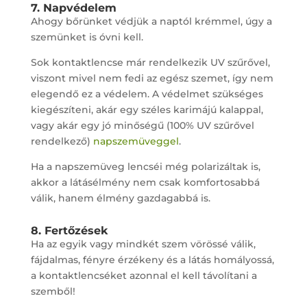
7. Napvédelem
Ahogy bőrünket védjük a naptól krémmel, úgy a
szemünket is óvni kell.
Sok kontaktlencse már rendelkezik UV szűrővel,
viszont mivel nem fedi az egész szemet, így nem
elegendő ez a védelem. A védelmet szükséges
kiegészíteni, akár egy széles karimájú kalappal,
vagy akár egy jó minőségű (100% UV szűrővel
rendelkező)
napszemüveggel
.
Ha a napszemüveg lencséi még polarizáltak is,
akkor a látásélmény nem csak komfortosabbá
válik, hanem élmény gazdagabbá is.
8. Fertőzések
Ha az egyik vagy mindkét szem vörössé válik,
fájdalmas, fényre érzékeny és a látás homályossá,
a kontaktlencséket azonnal el kell távolítani a
szemből!