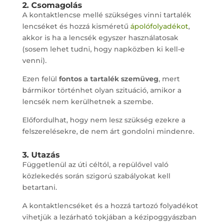
2. Csomagolás
A kontaktlencse mellé szükséges vinni tartalék
lencséket és hozzá kisméretű
ápolófolyadékot
,
akkor is ha a lencsék egyszer használatosak
(sosem lehet tudni, hogy napközben ki kell-e
venni).
Ezen felül
fontos a tartalék szemüveg
, mert
bármikor történhet olyan szituáció, amikor a
lencsék nem kerülhetnek a szembe.
Előfordulhat, hogy nem lesz szükség ezekre a
felszerelésekre, de nem árt gondolni mindenre.
3. Utazás
Függetlenül az úti céltól, a repülővel való
közlekedés során szigorú szabályokat kell
betartani.
A kontaktlencséket és a hozzá tartozó folyadékot
vihetjük a lezárható tokjában a kézipoggyászban