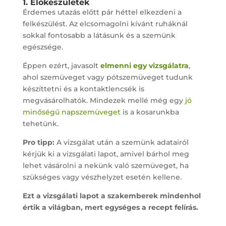
1. Előkészületek
Érdemes utazás előtt pár héttel elkezdeni a
felkészülést. Az elcsomagolni kívánt ruháknál
sokkal fontosabb a látásunk és a szemünk
egészsége.
Éppen ezért, javasolt
elmenni egy vizsgálatra
,
ahol szemüveget vagy pótszemüveget tudunk
készíttetni és a kontaktlencsék is
megvásárolhatók. Mindezek mellé még egy
jó
minőségű napszemüveget
is a kosarunkba
tehetünk.
Pro tipp:
A vizsgálat után a szemünk adatairól
kérjük ki a vizsgálati lapot, amivel bárhol meg
lehet vásárolni a nekünk való szemüveget, ha
szükséges vagy vészhelyzet esetén kellene.
Ezt a vizsgálati lapot a szakemberek mindenhol
értik a világban, mert egységes a recept felírás.