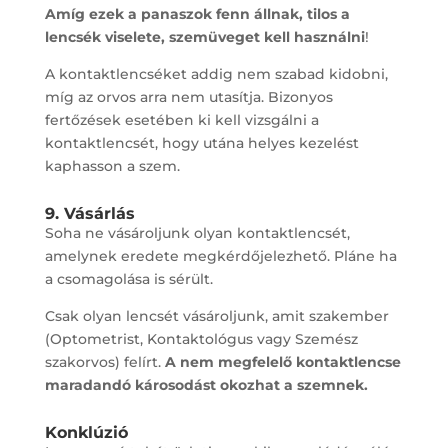
Amíg ezek a panaszok fenn állnak, tilos a
lencsék viselete, szemüveget kell használni
!
A kontaktlencséket addig nem szabad kidobni,
míg az orvos arra nem utasítja. Bizonyos
fertőzések esetében ki kell vizsgálni a
kontaktlencsét, hogy utána helyes kezelést
kaphasson a szem.
9. Vásárlás
Soha ne vásároljunk olyan kontaktlencsét,
amelynek eredete megkérdőjelezhető. Pláne ha
a csomagolása is sérült.
Csak olyan lencsét vásároljunk, amit szakember
(Optometrist, Kontaktológus vagy Szemész
szakorvos) felírt.
A nem megfelelő kontaktlencse
maradandó károsodást okozhat a szemnek.
Konklúzió