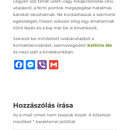
Legyen szó tehát üzleti vagy kikapcsolódás célú
utazásról, a fenti pontok megszegése hatalmas
károkat okozhatnak. Ne kockáztassuk a szemünk
egészségét, hiszen sokszor elég egy ártatlannak
tűnő lépés és a baj már be is következik.
Szerezd be minősített webáruházból a
kontaktlencséidet, szemüvegedet!
Kattints ide
és nézz szét a kínálatunkban.
F
M
Vi
G
a
e
b
m
c
ss
e
ai
e
e
r
l
b
n
Hozzászólás írása
o
g
Az e-mail címet nem tesszük közzé.
A kötelező
o
e
mezőket
*
karakterrel jelöltük
k
r