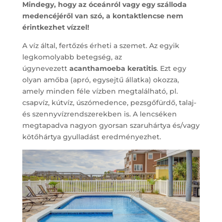
Mindegy, hogy az óceánról vagy egy szálloda
medencéjéről van szó, a kontaktlencse nem
érintkezhet vízzel!
A víz által, fertőzés érheti a szemet. Az egyik
legkomolyabb betegség, az
úgynevezett
acanthamoeba keratitis
. Ezt egy
olyan amőba (apró, egysejtű állatka) okozza,
amely minden féle vízben megtalálható, pl.
csapvíz, kútvíz, úszómedence, pezsgőfürdő, talaj-
és szennyvízrendszerekben is. A lencséken
megtapadva nagyon gyorsan szaruhártya és/vagy
kötőhártya gyulladást eredményezhet.