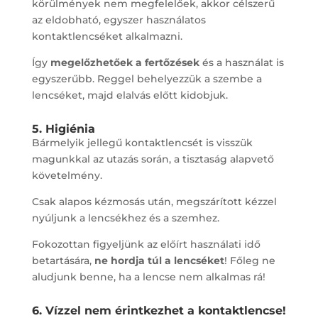
körülmények nem megfelelőek, akkor célszerű
az eldobható, egyszer használatos
kontaktlencséket alkalmazni.
Így
megelőzhetőek a fertőzések
és a használat is
egyszerűbb. Reggel behelyezzük a szembe a
lencséket, majd elalvás előtt kidobjuk.
5. Higiénia
Bármelyik jellegű kontaktlencsét is visszük
magunkkal az utazás során, a tisztaság alapvető
követelmény.
Csak alapos kézmosás után, megszárított kézzel
nyúljunk a lencsékhez és a szemhez.
Fokozottan figyeljünk az előírt használati idő
betartására,
ne hordja túl a lencséket
! Főleg ne
aludjunk benne, ha a lencse nem alkalmas rá!
6. Vízzel nem érintkezhet a kontaktlencse!